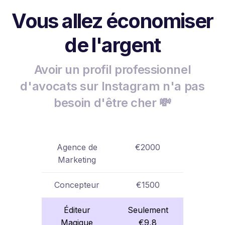
Vous allez économiser
de l'argent
Avoir un profil professionnel
d'avocats sur Instagram n'a pas
besoin d'être cher 💸
Agence de
€2000
Marketing
Concepteur
€1500
Éditeur
Seulement
Magique
€9,8