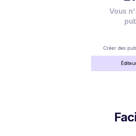
Vous n'
pub
Créer des publ
Éditeu
Fac