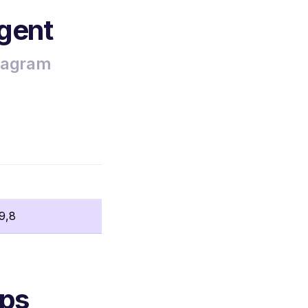
rgent
stagram
9,8
mps