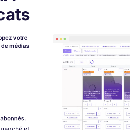
cats
ppez votre
u de médias
s abonnés.
e marché et