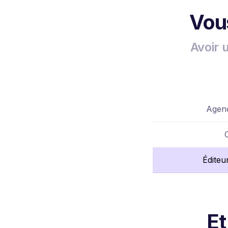
Vous
Avoir 
Agenc
Éditeu
Et