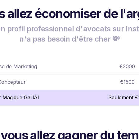
 allez économiser de l'a
un profil professionnel d'avocats sur In
n'a pas besoin d'être cher 💸
e de Marketing
€2000
Concepteur
€1500
r Magique GalilAI
Seulement €
 vous allez gagner du te