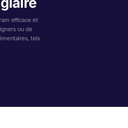
giaire
ram efficace et
signers ou de
émentaires, tels