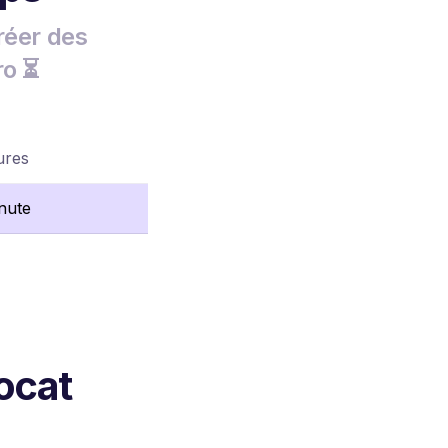
réer des
ro ⏳
ures
nute
ocat