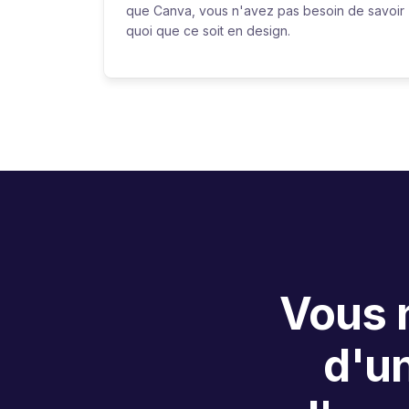
que Canva, vous n'avez pas besoin de savoir
quoi que ce soit en design.
Vous n
d'u