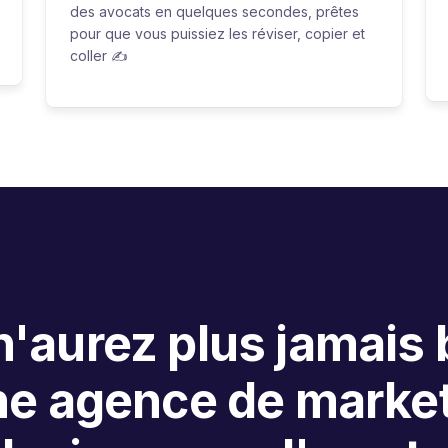
des avocats en quelques secondes, prêtes
pour que vous puissiez les réviser, copier et
coller ✍️
'aurez plus jamais
ne agence de market