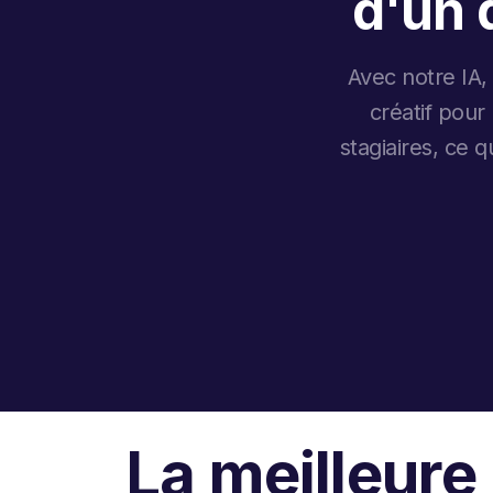
d'un 
Avec notre IA,
créatif pour
stagiaires, ce 
La meilleure