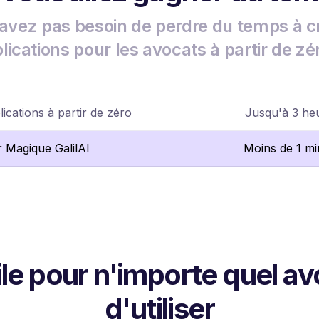
avez pas besoin de perdre du temps à c
lications pour les avocats à partir de zé
ications à partir de zéro
Jusqu'à 3 he
r Magique GalilAI
Moins de 1 mi
ile pour n'importe quel av
d'utiliser