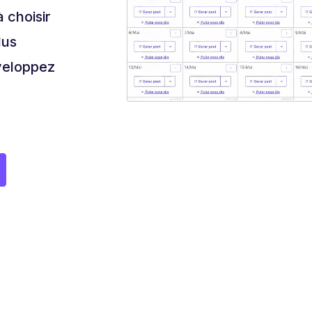
à choisir
lus
veloppez