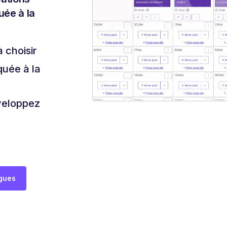
uée à la
à choisir
quée à la
veloppez
ogues