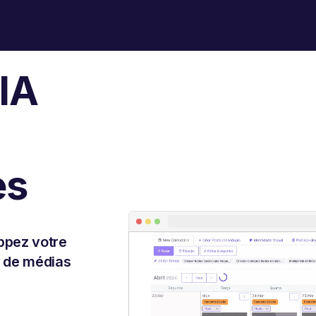
 IA
es
ppez votre
u de médias