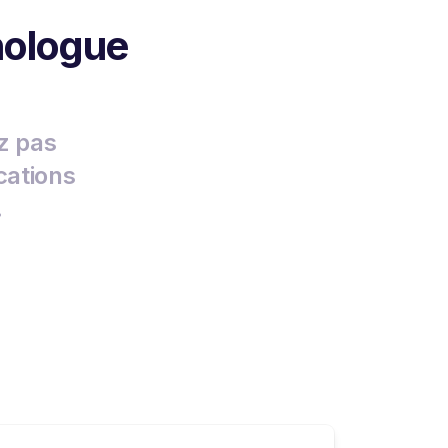
hologue
z pas
cations
.