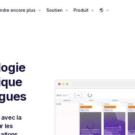
ndre encore plus
Soutien
Produit
🌎
logie
nique
ogues
 avec la
r les
ations