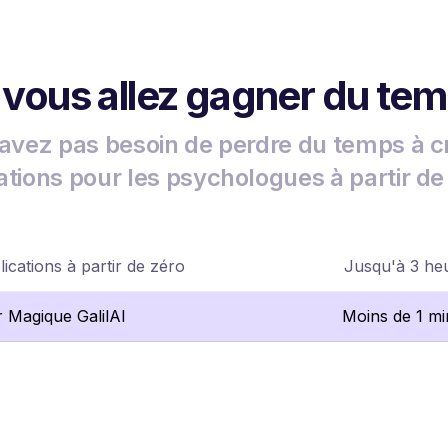
 vous allez gagner du te
avez pas besoin de perdre du temps à c
ations pour les psychologues à partir de
ications à partir de zéro
Jusqu'à 3 he
r Magique GalilAI
Moins de 1 mi