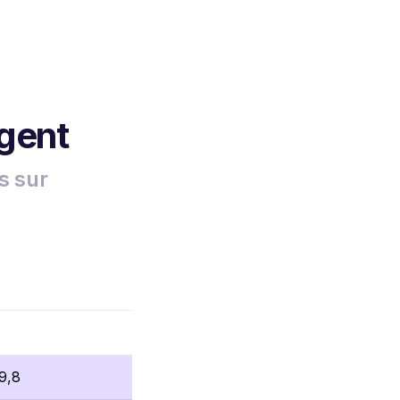
rgent
s sur
9,8