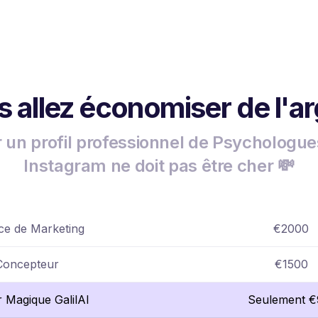
 allez économiser de l'a
r un profil professionnel de Psychologue
Instagram ne doit pas être cher 💸
e de Marketing
€2000
Concepteur
€1500
r Magique GalilAI
Seulement €