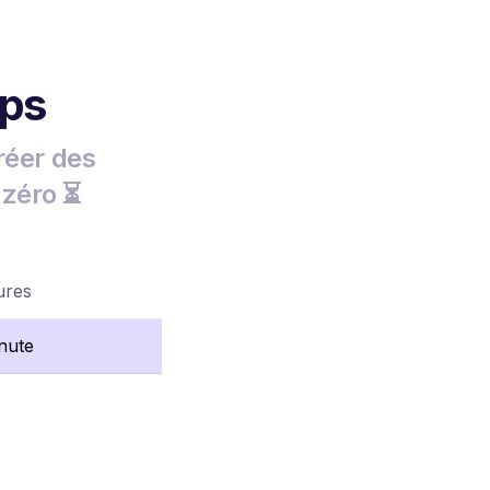
mps
réer des
 zéro ⏳
ures
nute