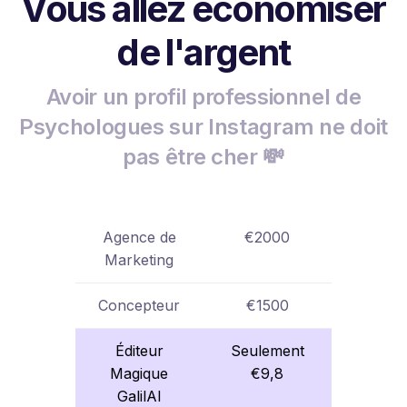
Vous allez économiser
de l'argent
Avoir un profil professionnel de
Psychologues sur Instagram ne doit
pas être cher 💸
Agence de
€2000
Marketing
Concepteur
€1500
Éditeur
Seulement
Magique
€9,8
GalilAI