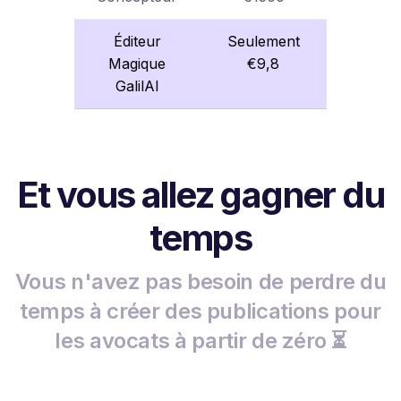
Éditeur
Seulement
Magique
€9,8
GalilAI
Et vous allez gagner du
temps
Vous n'avez pas besoin de perdre du
temps à créer des publications pour
les avocats à partir de zéro ⏳