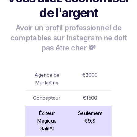
de l'argent
Avoir un profil professionnel de
comptables sur Instagram ne doit
pas être cher 💸
Agence de
€2000
Marketing
Concepteur
€1500
Éditeur
Seulement
Magique
€9,8
GalilAI