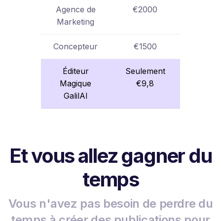
Agence de
€2000
Marketing
Concepteur
€1500
Éditeur
Seulement
Magique
€9,8
GalilAI
Et vous allez gagner du
temps
Vous n'avez pas besoin de perdre du
temps à créer des publications pour