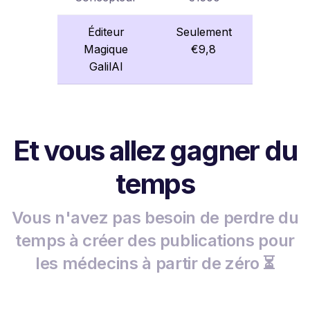
Éditeur
Seulement
Magique
€9,8
GalilAI
Et vous allez gagner du
temps
Vous n'avez pas besoin de perdre du
temps à créer des publications pour
les médecins à partir de zéro ⏳