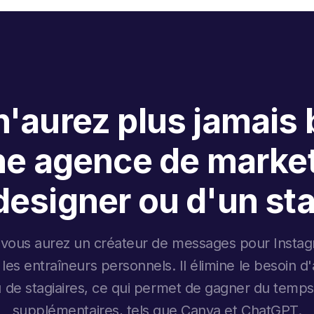
'aurez plus jamais
ne agence de market
designer ou d'un sta
 vous aurez un créateur de messages pour Instag
 les entraîneurs personnels. Il élimine le besoin 
 de stagiaires, ce qui permet de gagner du temps 
supplémentaires, tels que Canva et ChatGPT.