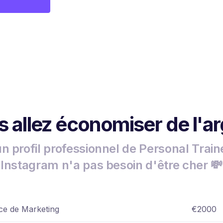
 allez économiser de l'a
un profil professionnel de Personal Train
Instagram n'a pas besoin d'être cher 💸
e de Marketing
€2000