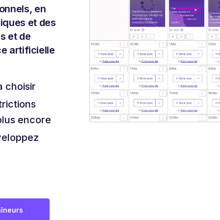
onnels, en
iques et des
s et de
e artificielle
à choisir
rictions
 plus encore
veloppez
aîneurs