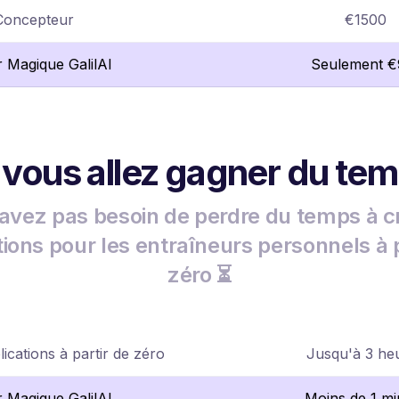
Concepteur
€1500
r Magique GalilAI
Seulement €
 vous allez gagner du te
avez pas besoin de perdre du temps à c
tions pour les entraîneurs personnels à p
zéro ⏳
ications à partir de zéro
Jusqu'à 3 he
r Magique GalilAI
Moins de 1 mi