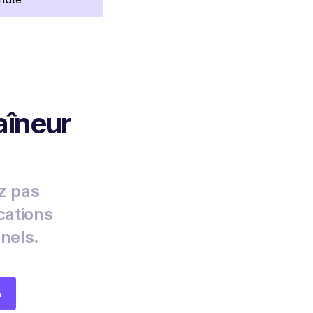
aîneur
z pas
cations
nels.
A