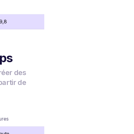
9,8
mps
réer des
artir de
ures
nute