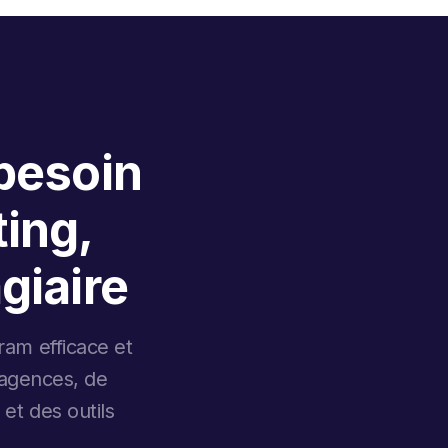
 besoin
ing,
giaire
ram efficace et
d'agences, de
et des outils