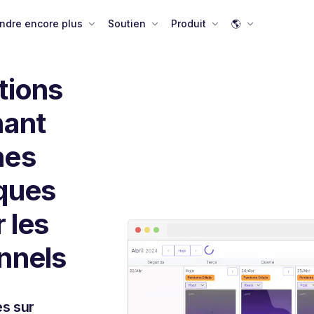
ndre encore plus
Soutien
Produit
🌎
tions
nant
nes
iques
 les
nnels
es sur