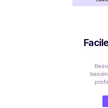
Facil
Beau
besoin
prof