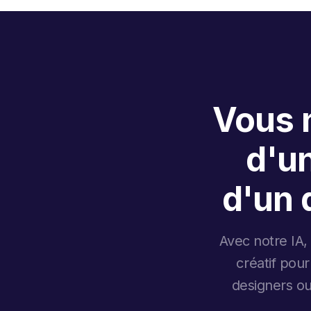
Vous n
d'u
d'un 
Avec notre IA,
créatif pour
designers ou