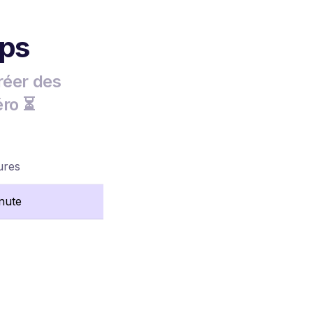
mps
réer des
éro ⏳
ures
nute