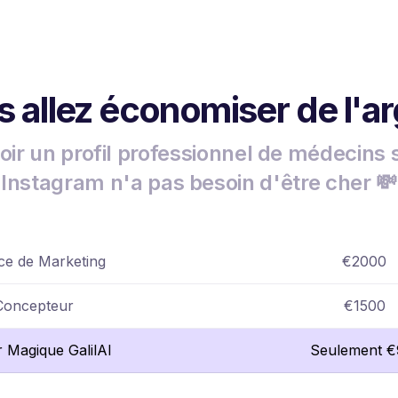
 allez économiser de l'a
oir un profil professionnel de médecins 
Instagram n'a pas besoin d'être cher 💸
e de Marketing
€2000
Concepteur
€1500
r Magique GalilAI
Seulement €