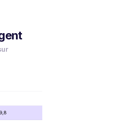
rgent
sur
9,8