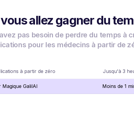
 vous allez gagner du te
avez pas besoin de perdre du temps à c
ications pour les médecins à partir de z
ications à partir de zéro
Jusqu'à 3 he
r Magique GalilAI
Moins de 1 mi