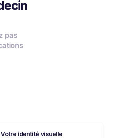
decin
z pas
cations
Votre identité visuelle