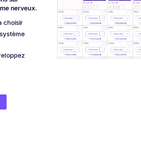
ème nerveux.
à choisir
u système
veloppez