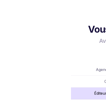
Vous
Av
Agenc
Éditeu