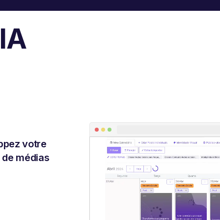
 IA
ppez votre
u de médias