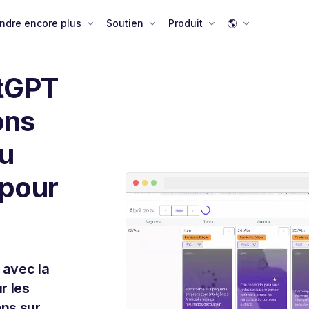
ndre encore plus
Soutien
Produit
🌎
atGPT
ons
du
 pour
 avec la
r les
ons sur