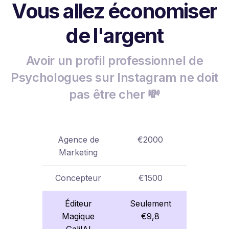
Vous allez économiser
de l'argent
Avoir un profil professionnel de
Psychologues sur Instagram ne doit
pas être cher 💸
Agence de
€2000
Marketing
Concepteur
€1500
Éditeur
Seulement
Magique
€9,8
GalilAI