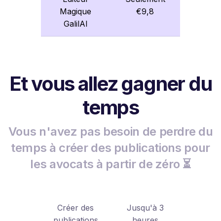
Magique
€9,8
GalilAI
Et vous allez gagner du
temps
Vous n'avez pas besoin de perdre du
temps à créer des publications pour
les avocats à partir de zéro ⏳
Créer des
Jusqu'à 3
publications
heures