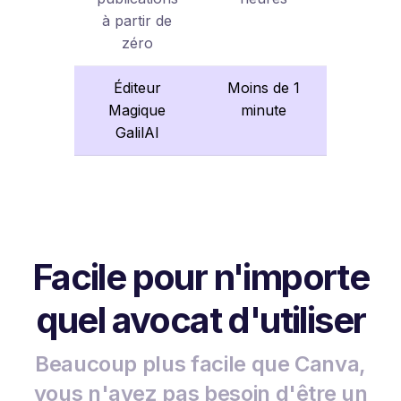
à partir de
zéro
Éditeur
Moins de 1
Magique
minute
GalilAI
Facile pour n'importe
quel avocat d'utiliser
Beaucoup plus facile que Canva,
vous n'avez pas besoin d'être un