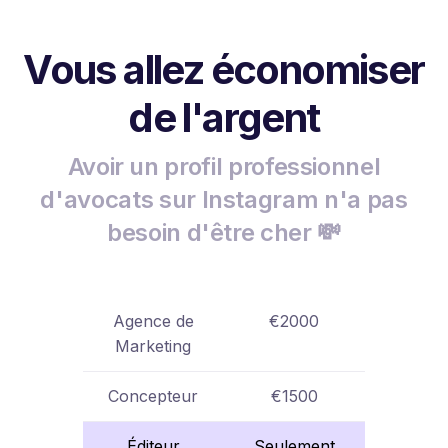
Vous allez économiser
de l'argent
Avoir un profil professionnel
d'avocats sur Instagram n'a pas
besoin d'être cher 💸
Agence de
€2000
Marketing
Concepteur
€1500
Éditeur
Seulement