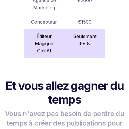
Agence de
€2000
Marketing
Concepteur
€1500
Éditeur
Seulement
Magique
€9,8
GalilAI
Et vous allez gagner du
temps
Vous n'avez pas besoin de perdre du
temps à créer des publications pour