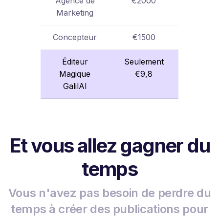
Agence de
€2000
Marketing
Concepteur
€1500
Éditeur
Seulement
Magique
€9,8
GalilAI
Et vous allez gagner du
temps
Vous n'avez pas besoin de perdre du
temps à créer des publications pour