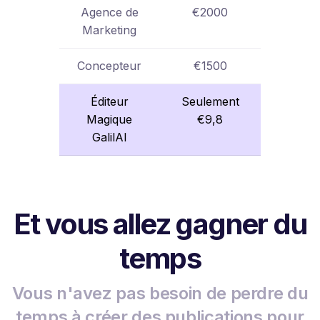
Agence de
€2000
Marketing
Concepteur
€1500
Éditeur
Seulement
Magique
€9,8
GalilAI
Et vous allez gagner du
temps
Vous n'avez pas besoin de perdre du
temps à créer des publications pour