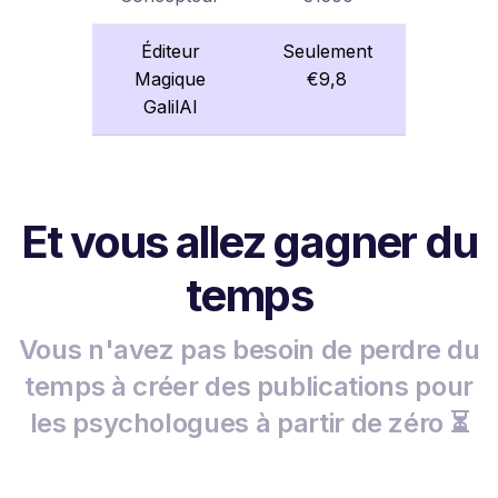
Éditeur
Seulement
Magique
€9,8
GalilAI
Et vous allez gagner du
temps
Vous n'avez pas besoin de perdre du
temps à créer des publications pour
les psychologues à partir de zéro ⏳