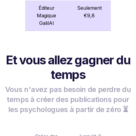
Éditeur
Seulement
Magique
€9,8
GalilAI
Et vous allez gagner du
temps
Vous n'avez pas besoin de perdre du
temps à créer des publications pour
les psychologues à partir de zéro ⏳