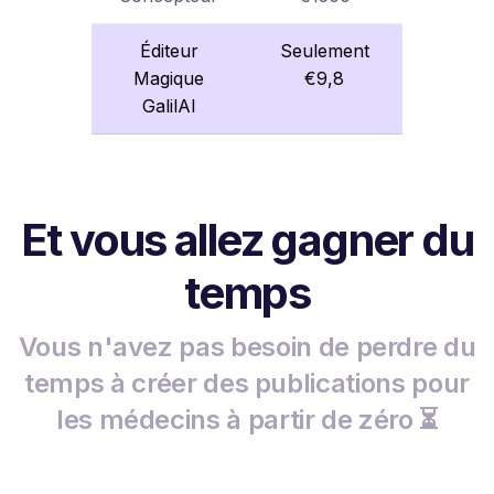
Éditeur
Seulement
Magique
€9,8
GalilAI
Et vous allez gagner du
temps
Vous n'avez pas besoin de perdre du
temps à créer des publications pour
les médecins à partir de zéro ⏳