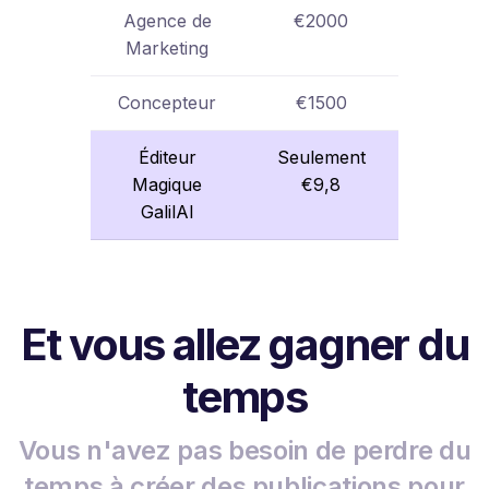
Agence de
€2000
Marketing
Concepteur
€1500
Éditeur
Seulement
Magique
€9,8
GalilAI
Et vous allez gagner du
temps
Vous n'avez pas besoin de perdre du
temps à créer des publications pour