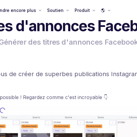
ndre encore plus
Soutien
Produit
🌎
res d'annonces Face
Générer des titres d'annonces Faceboo
ous de créer de superbes publications Instagr
t possible ! Regardez comme c'est incroyable 👇