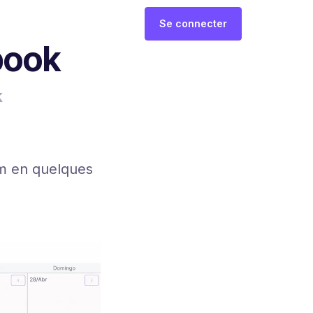
Se connecter
book
k
am en quelques