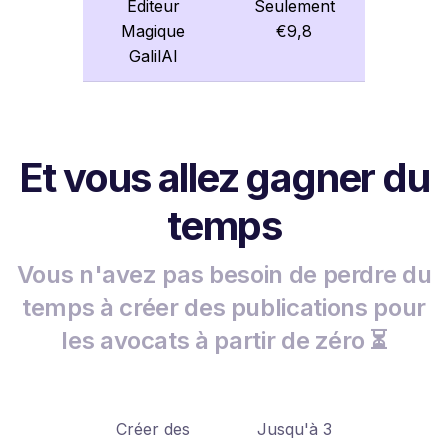
Éditeur
Seulement
Magique
€9,8
GalilAI
Et vous allez gagner du
temps
Vous n'avez pas besoin de perdre du
temps à créer des publications pour
les avocats à partir de zéro ⏳
Créer des
Jusqu'à 3