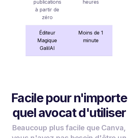
publications
heures
à partir de
zéro
Éditeur
Moins de 1
Magique
minute
GalilAI
Facile pour n'importe
quel avocat d'utiliser
Beaucoup plus facile que Canva,
vous n'avez pas besoin d'être un