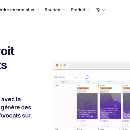
ndre encore plus
Soutien
Produit
🌎
:
oit
ts
 avec la
ui génère des
 Avocats sur