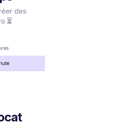
réer des
ro ⏳
ures
nute
ocat