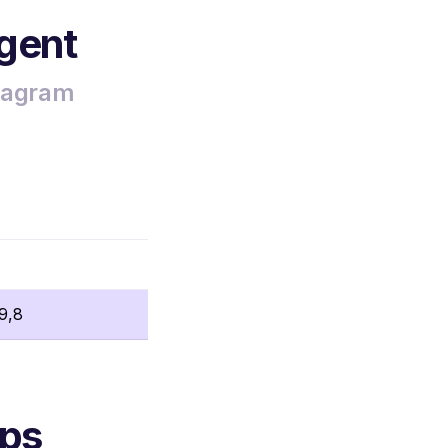
rgent
stagram
9,8
mps