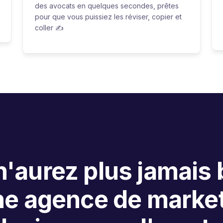
des avocats en quelques secondes, prêtes
pour que vous puissiez les réviser, copier et
coller ✍️
'aurez plus jamais
ne agence de market