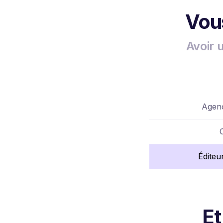
Vous
Avoir 
Agenc
Éditeu
Et