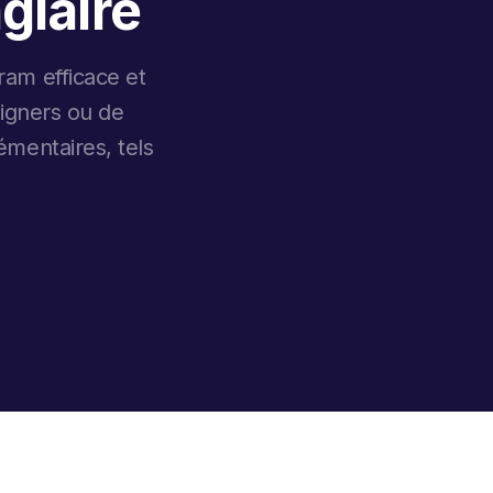
giaire
ram efficace et
signers ou de
émentaires, tels