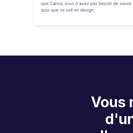
que Canva, vous n'avez pas besoin de savoir
quoi que ce soit en design.
Vous n
d'u