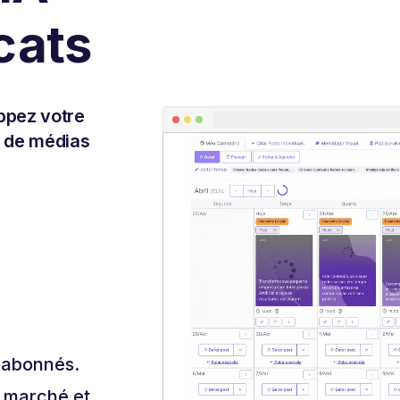
cats
ppez votre
u de médias
s abonnés.
e marché et