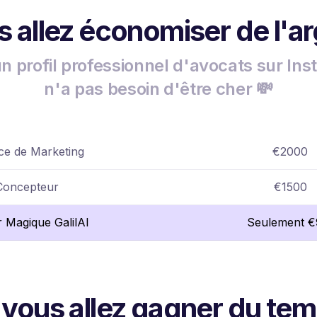
 allez économiser de l'a
un profil professionnel d'avocats sur In
n'a pas besoin d'être cher 💸
e de Marketing
€2000
Concepteur
€1500
r Magique GalilAI
Seulement €
 vous allez gagner du te