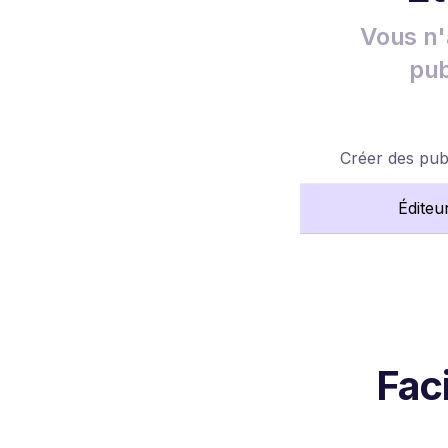
Vous n'
pub
Créer des publ
Éditeu
Fac