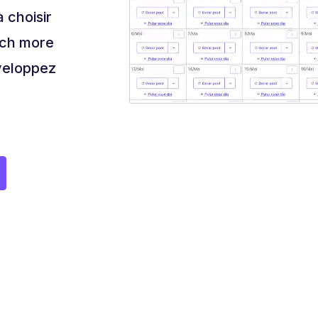
à choisir
uch more
veloppez