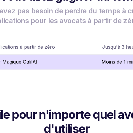
avez pas besoin de perdre du temps à c
lications pour les avocats à partir de zé
ications à partir de zéro
Jusqu'à 3 he
r Magique GalilAI
Moins de 1 mi
ile pour n'importe quel av
d'utiliser