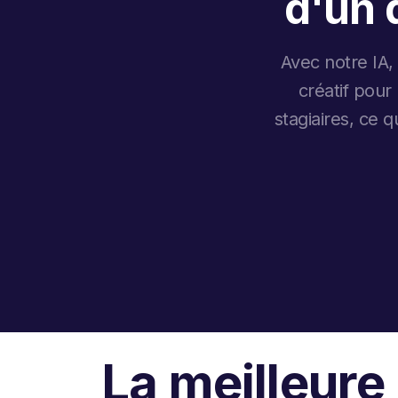
d'un 
Avec notre IA,
créatif pour
stagiaires, ce 
La meilleure